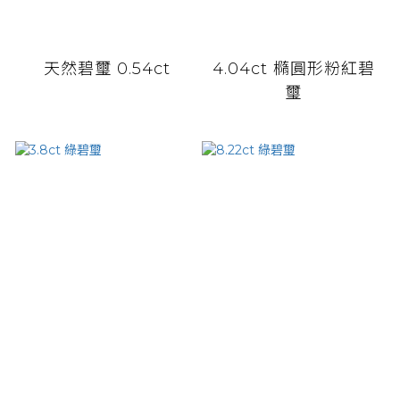
天然碧璽 0.54ct
4.04ct 橢圓形粉紅碧
璽