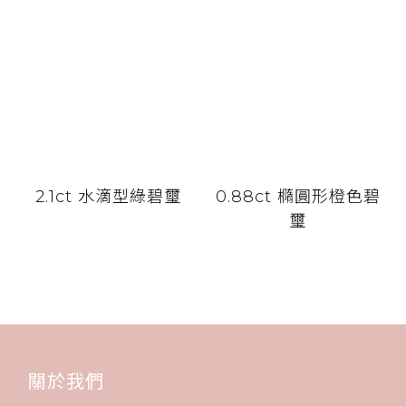
2.1ct 水滴型綠碧璽
0.88ct 橢圓形橙色碧
璽
關於我們