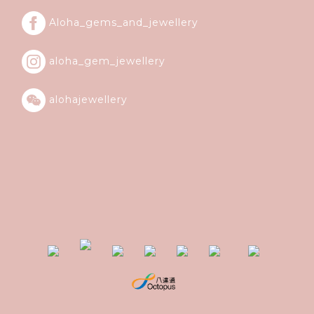
Aloha_gems_and_
jewellery
aloha_gem_jewellery
alohajewellery