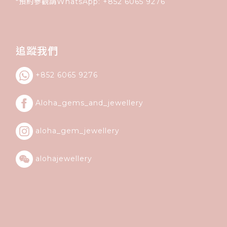
*預約參觀請WhatsApp:
+852
6065 9276
追蹤我們
+852 6065 9276
Aloha_gems_and_
jewellery
aloha_gem_jewellery
alohajewellery