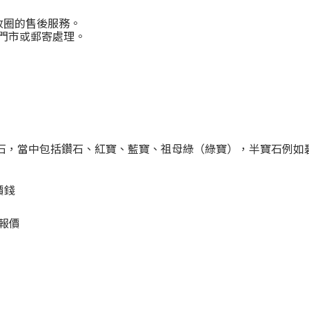
改圈的售後服務。
門市或郵寄處理。
石，當中包括鑽石、紅寶、藍寶、祖母綠（綠寶），半寶石例如
價錢
報價