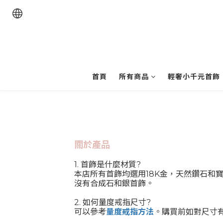
首頁
所有商品
輕奢小千元首飾
關於產品
1. 首飾是什麼材質?
本店所有首飾均選用18K金，天然鑽石和
沒有合成石
和銀首飾。
2. 如何量度戒指尺寸?
可以參考
量度戒指方法
。購買前如對尺寸