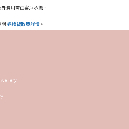
額外費用需由客戶承擔。
參閱
退換貨政策詳情
。
ewellery
ry