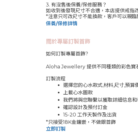
3.
有沒售後
保養
/
保修服務？
如收到後發現尺寸不合適，本店提供戒指
*注意只可改尺寸不能換款，客戶可以親臨
保養
/
保修詳情
關於專屬訂製首飾
如何訂製專屬首飾?
Aloha Jewellery
提供不同種類的彩色寶
訂製流程
選擇您的心水款式,材料,尺寸,預算
上載心水圖款
我們將與您聯繫以獲取詳細信息和
確認設計及預付訂金
15-20 工作天製作及出貨
*只接受18K金鑲嵌，不做銀首飾
立即訂製