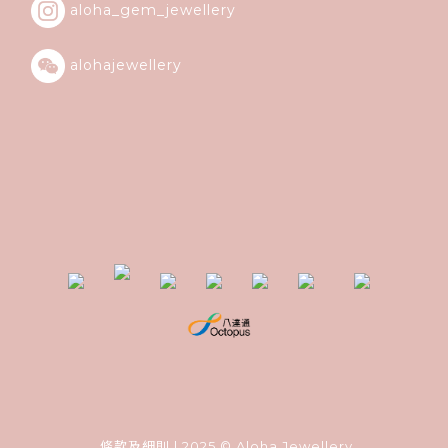
aloha_gem_jewellery
alohajewellery
條款及細則
| 2025 © Aloha Jewellery