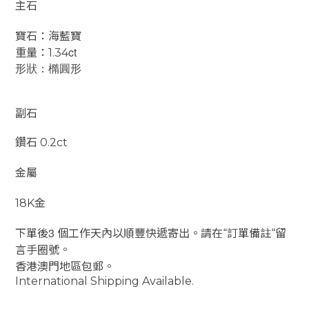
主石
寶石：海藍寶
ct
重量：1.34
形狀：橢圓形
副石
鑽石
0.2
ct
金屬
18K
金
3
下單後
個工作天內以順豐快遞寄出。請在“訂單備註“留
言手圈號。
香港澳門地區包郵。
International Shipping Available.