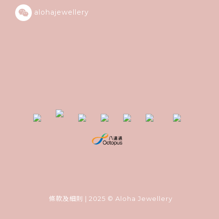
alohajewellery
條款及細則
| 2025 © Aloha Jewellery