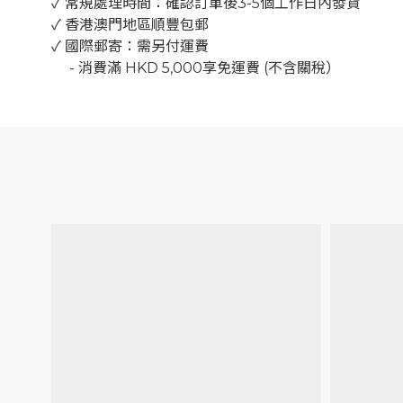
✓ 常規處理時間：確認訂單後3-5個工作日內發貨
✓ 香港澳門地區順豐包郵
✓ 國際郵寄：需另付運費
-
消費滿
HKD 5,000
享免運費
(
不含關稅）