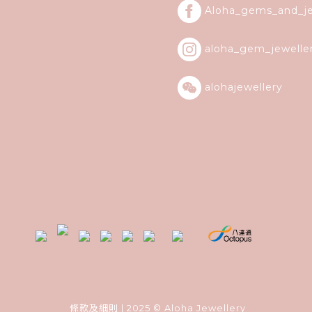
Aloha_gems_and_
j
aloha_gem_jewelle
alohajewellery
條款及細則
| 2025 © Aloha Jewellery