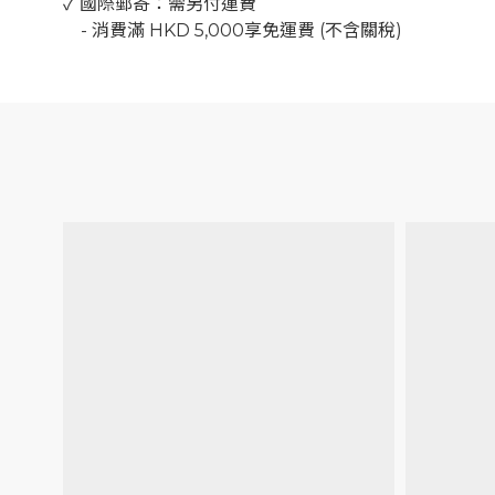
✓ 國際郵寄：需另付運費
-
消費滿
HKD 5,000
享免運費
(
不含關稅
)