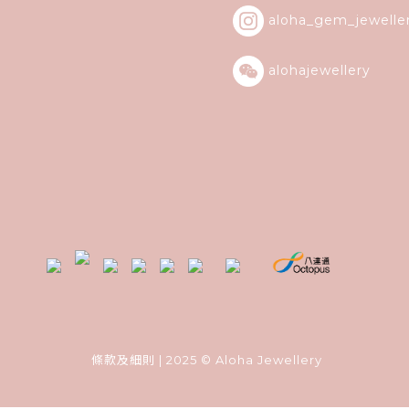
aloha_gem_jewelle
alohajewellery
條款及細則
| 2025 © Aloha Jewellery