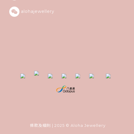
alohajewellery
條款及細則
| 2025 © Aloha Jewellery