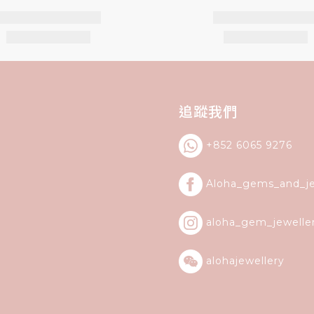
追蹤我們
+852 6065 9276
Aloha_gems_and_
j
aloha_gem_jewelle
alohajewellery