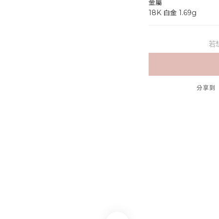
金屬
18K 白金 1.69g
若
分享到