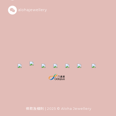
alohajewellery
條款及細則
| 2025 © Aloha Jewellery