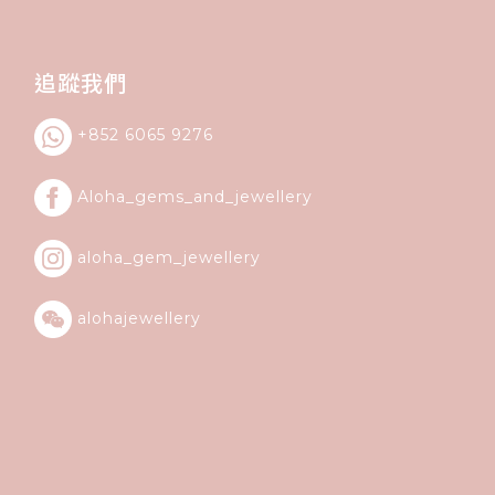
追蹤我們
+852 6065 9276
Aloha_gems_and_
jewellery
aloha_gem_jewellery
alohajewellery