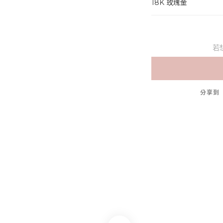
18K 玫瑰金
若
分享到