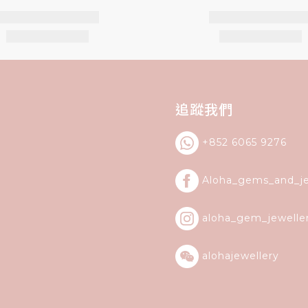
追蹤我們
+852 6065 9276
Aloha_gems_and_
j
aloha_gem_jewelle
alohajewellery