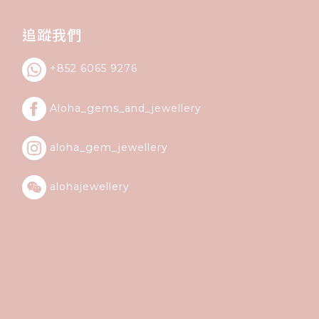
追蹤我們
+852 6065 9276
Aloha_gems_and_
jewellery
aloha_gem_jewellery
alohajewellery