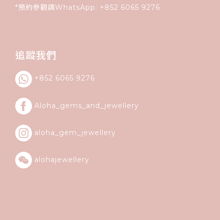
*預約參觀請WhatsApp:
+852
6065 9276
追蹤我們
+852 6065 9276
Aloha_gems_and_
jewellery
aloha_gem_jewellery
alohajewellery