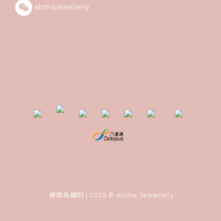
alohajewellery
條款及細則
| 2025 © Aloha Jewellery