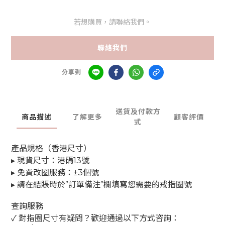
若想購買，請聯絡我們。
聯絡我們
分享到
送貨及付款方
商品描述
了解更多
顧客評價
式
產品規格（香港尺寸）
▸ 現貨尺寸：港碼13號
▸ 免費改圈服務：±3個號
▸ 請在結賬時於”訂單備注”欄填寫您需要的戒指圈號
查詢服務
✓ 對指圈尺寸有疑問？歡迎通過以下方式咨詢：