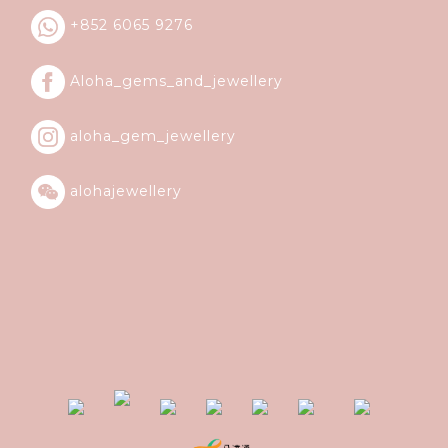
+852 6065 9276
Aloha_gems_and_
jewellery
aloha_gem_jewellery
alohajewellery