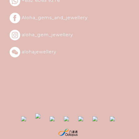
+852 6065 9276
Aloha_gems_and_
jewellery
aloha_gem_jewellery
alohajewellery