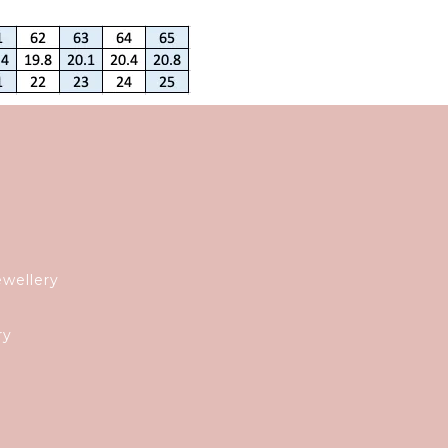
ewellery
ry