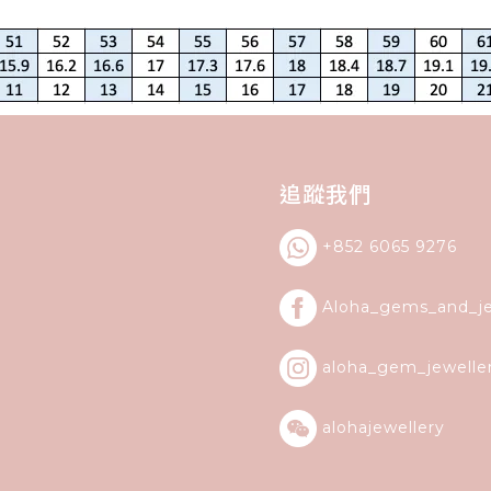
追蹤我們
+852 6065 9276
Aloha_gems_and_
j
aloha_gem_jewelle
alohajewellery